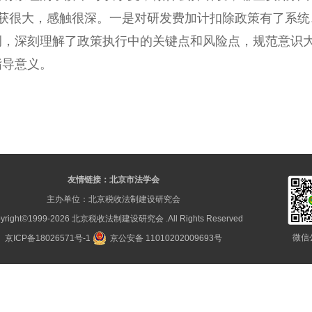
获很大，感触很深。一是对研发费加计扣除政策有了系统
例，深刻理解了政策执行中的关键点和风险点，规范意识
指导意义。
友情链接：
北京市法学会
主办单位：北京税收法制建设研究会
yright©1999-
2026
北京税收法制建设研究会 .All Rights Reserved
微信
京ICP备18026571号-1
京公安备 11010202009693号