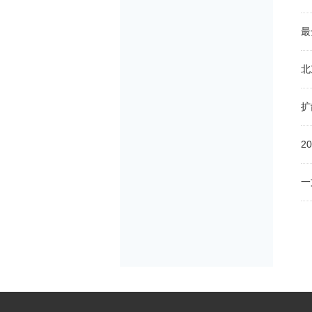
最
北
扩
2
一