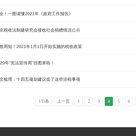
全！一图读懂2021年《政府工作报告》
京税收法制建研究会接收社会捐赠情况公示
散周知！2021年1月1日开始实施的税收政策
020年“宪法宣传周”挂图来啦！
文梳理：十四五规划建议提了这些涉税事项
135条
上一页
1
2
3
4
5
6